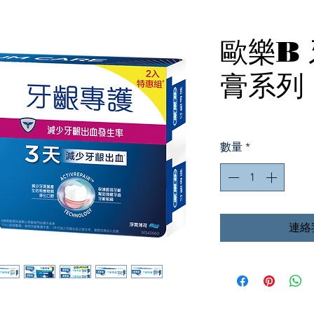
歐樂B
膏系列
數量
*
連絡